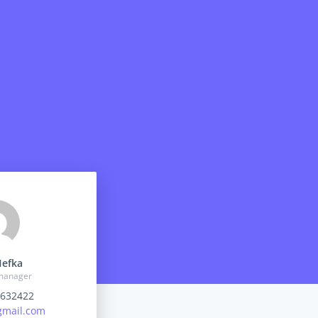
Hefka
 manager
632422
mail.com