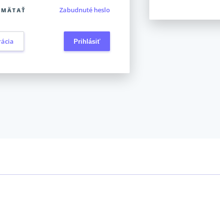
Zabudnuté heslo
AMÄTAŤ
rácia