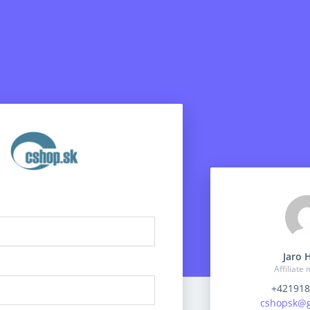
Jaro 
Affiliate
+421918
cshopsk@g